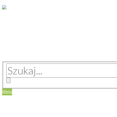
Menu
WIZJA SERWISU
REGULAMIN
MASZYNY I URZĄDZENIA
TECHNOLOGIE