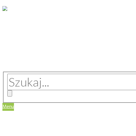
Menu
WIZJA SERWISU
REGULAMIN
MASZYNY I URZĄDZENIA
TECHNOLOGIE