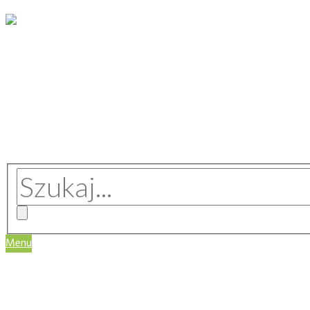
Menu
WIZJA SERWISU
REGULAMIN
MASZYNY I URZĄDZENIA
TECHNOLOGIE