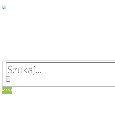
Menu
WIZJA SERWISU
REGULAMIN
MASZYNY I URZĄDZENIA
TECHNOLOGIE